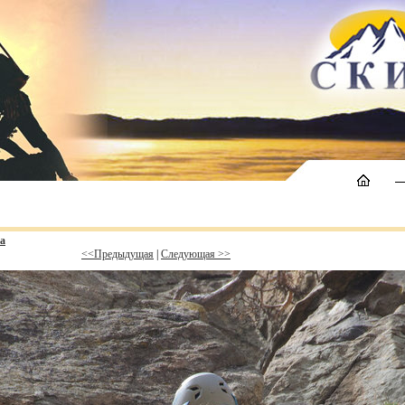
а
<<Предыдущая
|
Следующая >>