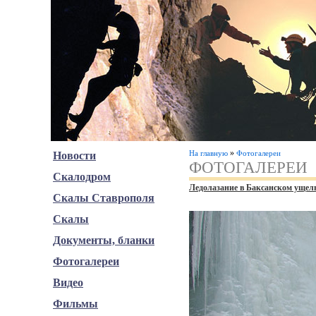
»
На главную
Фотогалереи
Новости
ФОТОГАЛЕРЕИ
Скалодром
Ледолазание в Баксанском ущель
Скалы Ставрополя
Скалы
Документы, бланки
Фотогалереи
Видео
Фильмы