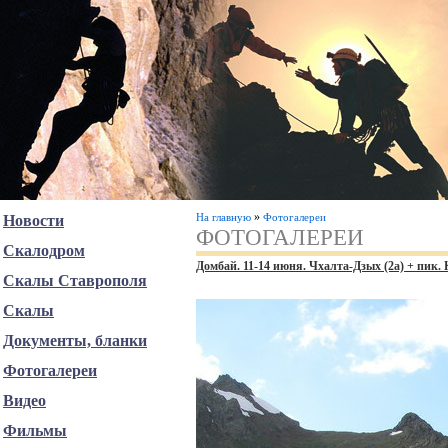
»
На главную
Фотогалереи
Новости
ФОТОГАЛЕРЕИ
Скалодром
Домбай. 11-14 июня. Чхалта-Дзых (2а) + пик. 
Скалы Ставрополя
Скалы
Документы, бланки
Фотогалереи
Видео
Фильмы