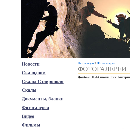
»
На главную
Фотогалереи
Новости
ФОТОГАЛЕРЕИ
Скалодром
Домбай. 11-14 июня. пик Австри
Скалы Ставрополя
Скалы
Документы, бланки
Фотогалереи
Видео
Фильмы