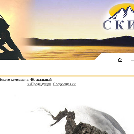
йского комсомола. 4б, скальный
<<Предыдущая
|
Следующая >>