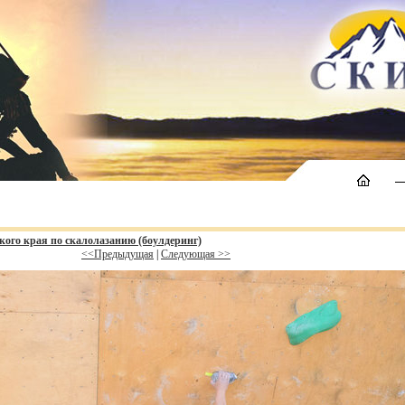
кого края по скалолазанию (боулдеринг)
<<Предыдущая
|
Следующая >>