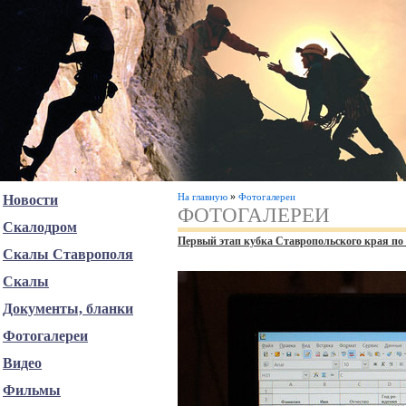
»
На главную
Фотогалереи
Новости
ФОТОГАЛЕРЕИ
Скалодром
Первый этап кубка Ставропольского края по
Скалы Ставрополя
Скалы
Документы, бланки
Фотогалереи
Видео
Фильмы