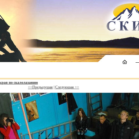
 края по скалолазанию
<<Предыдущая
|
Следующая >>