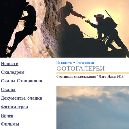
»
На главную
Фотогалереи
Новости
ФОТОГАЛЕРЕИ
Скалодром
Фестиваль скалолазания "Лаго-Наки 2013"
Скалы Ставрополя
Скалы
Документы, бланки
Фотогалереи
Видео
Фильмы