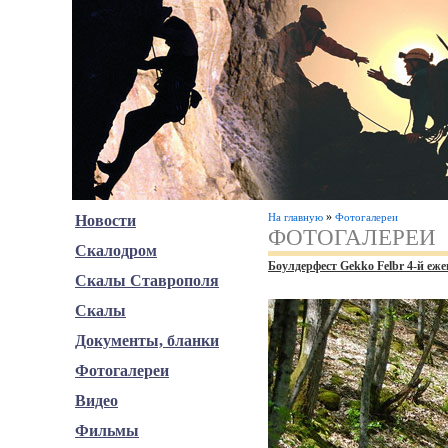
»
На главную
Фотогалереи
Новости
ФОТОГАЛЕРЕИ
Скалодром
Боулдерфест Gekko Felbr 4-й еж
Скалы Ставрополя
Скалы
Документы, бланки
Фотогалереи
Видео
Фильмы