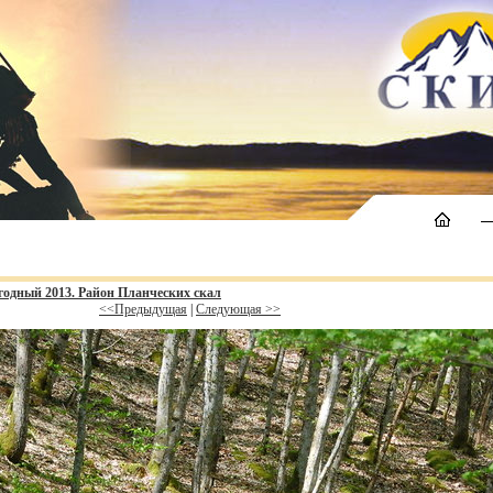
егодный 2013. Район Планческих скал
<<Предыдущая
|
Следующая >>