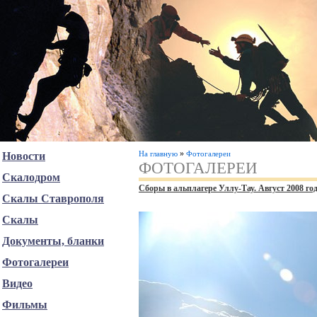
»
На главную
Фотогалереи
Новости
ФОТОГАЛЕРЕИ
Скалодром
Сборы в альплагере Уллу-Тау. Август 2008 го
Скалы Ставрополя
Скалы
Документы, бланки
Фотогалереи
Видео
Фильмы